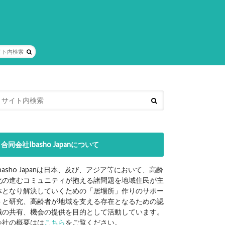
合同会社Ibasho Japanについて
Ibasho Japanは日本、及び、アジア等において、高齢
化の進むコミュニティが抱える諸問題を地域住民が主
体となり解決していくための「居場所」作りのサポー
トと研究、高齢者が地域を支える存在となるための認
識の共有、機会の提供を目的として活動しています。
会社の概要はは
こちら
をご覧ください。