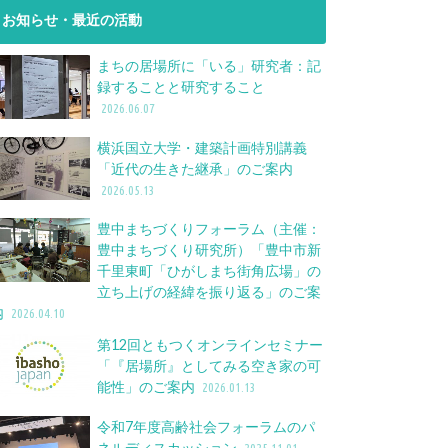
お知らせ・最近の活動
まちの居場所に「いる」研究者：記
録することと研究すること
2026.06.07
横浜国立大学・建築計画特別講義
「近代の生きた継承」のご案内
2026.05.13
豊中まちづくりフォーラム（主催：
豊中まちづくり研究所）「豊中市新
千里東町「ひがしまち街角広場」の
立ち上げの経緯を振り返る」のご案
内
2026.04.10
第12回ともつくオンラインセミナー
「『居場所』としてみる空き家の可
能性」のご案内
2026.01.13
令和7年度高齢社会フォーラムのパ
ネルディスカッション