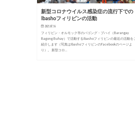
新型コロナウイルス感染症の流行下での
Ibashoフィリピンの活動
2021.07.16
フィリピン・オルモック市のバゴング・ブハイ（Barangay
Bagong Buhay）で活動するIbashoフィリピンの最近の活動を
紹介します（写真はIbashoフィリピンのFacebookのページよ
り）。 新型コロ…