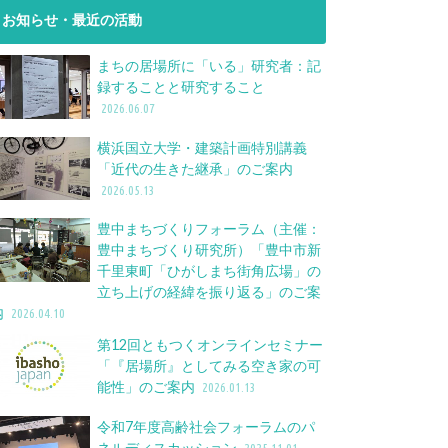
お知らせ・最近の活動
まちの居場所に「いる」研究者：記
録することと研究すること
2026.06.07
横浜国立大学・建築計画特別講義
「近代の生きた継承」のご案内
2026.05.13
豊中まちづくりフォーラム（主催：
豊中まちづくり研究所）「豊中市新
千里東町「ひがしまち街角広場」の
立ち上げの経緯を振り返る」のご案
内
2026.04.10
第12回ともつくオンラインセミナー
「『居場所』としてみる空き家の可
能性」のご案内
2026.01.13
令和7年度高齢社会フォーラムのパ
ネルディスカッション