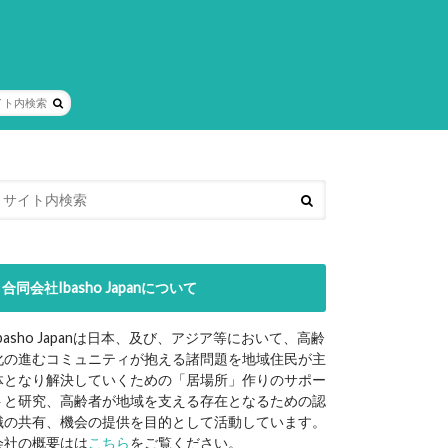
合同会社Ibasho Japanについて
Ibasho Japanは日本、及び、アジア等において、高齢
化の進むコミュニティが抱える諸問題を地域住民が主
体となり解決していくための「居場所」作りのサポー
トと研究、高齢者が地域を支える存在となるための認
識の共有、機会の提供を目的として活動しています。
会社の概要はは
こちら
をご覧ください。