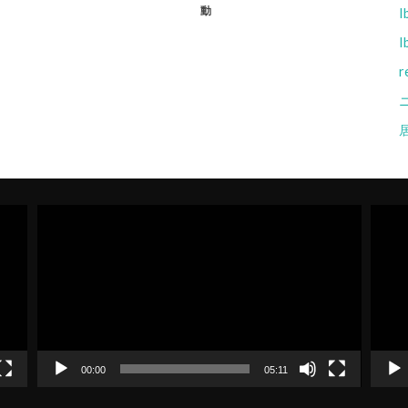
動
I
I
r
動
動
画
画
プ
プ
レ
レ
ー
ー
ヤ
ヤ
ー
ー
00:00
05:11