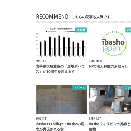
RECOMMEND
こちらの記事も人気です。
大船渡
お
2023.4.6
2018.10.30
岩手県大船渡市の「居場所ハウ
NPO法人解散のお知らせ
ス」が10周年を迎えます
ネパール
フィ
2017.8.11
2019.5.27
Ibasho as a Village：Ibashoの理
Ibashoフィリピンの拠点
念が実現される村…
建物