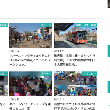
知らせ
ネパール
調査・研究・講演
2017.3.26
2023.3.23
ネパール・マタティルタ村にお
敬天塾（主催：豊中まちづくり
けるIbashoの拠点についてのワ
研究所）「BRT大船渡線の東日
ークショッ…
本大震災被災地…
リピン
ネパール
フィリピン
F
2016.6.15
2021.7.16
となる
ネパールでワークショップを開
新型コロナウイルス感染症の流
I
催しました ①
行下でのIbashoフィリピンの活