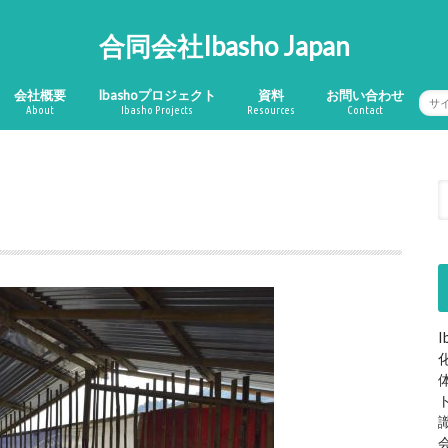
合同会社Ibasho Japan
会社概要
Ibashoプロジェクト
資料
お問い合わせ
About
Ibasho Projects
Resources
Contact
会社概要
沿革
Ibashoの8理念
Ibashoプロジェクト
居場所ハウス
Ibashoフィリピン
Ibashoネパール
資料
出版物
レクチャー
動画