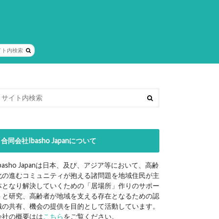
合同会社Ibasho Japanについて
Ibasho Japanは日本、及び、アジア等において、高齢
化の進むコミュニティが抱える諸問題を地域住民が主
体となり解決していくための「居場所」作りのサポー
トと研究、高齢者が地域を支える存在となるための認
識の共有、機会の提供を目的として活動しています。
会社の概要はは
こちら
をご覧ください。