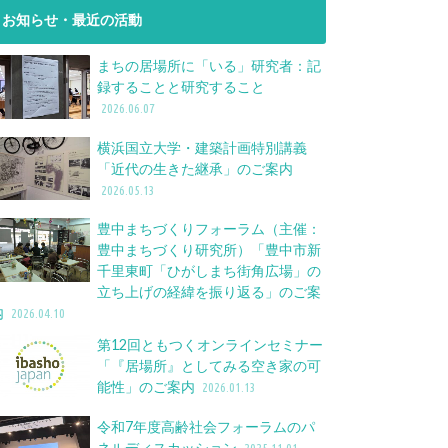
お知らせ・最近の活動
まちの居場所に「いる」研究者：記
録することと研究すること
2026.06.07
横浜国立大学・建築計画特別講義
「近代の生きた継承」のご案内
2026.05.13
豊中まちづくりフォーラム（主催：
豊中まちづくり研究所）「豊中市新
千里東町「ひがしまち街角広場」の
立ち上げの経緯を振り返る」のご案
内
2026.04.10
第12回ともつくオンラインセミナー
「『居場所』としてみる空き家の可
能性」のご案内
2026.01.13
令和7年度高齢社会フォーラムのパ
ネルディスカッション