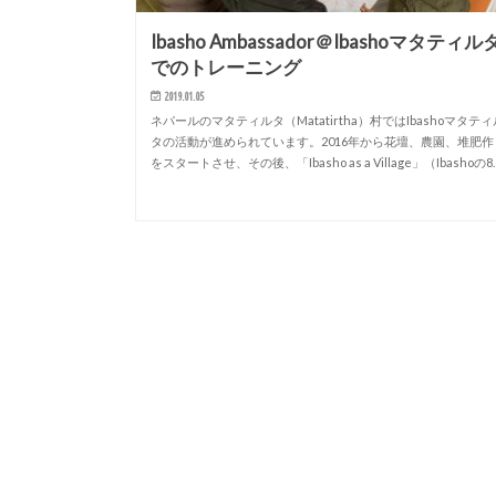
Ibasho Ambassador＠Ibashoマタティル
でのトレーニング
2019.01.05
ネパールのマタティルタ（Matatirtha）村ではIbashoマタティ
タの活動が進められています。2016年から花壇、農園、堆肥作
をスタートさせ、その後、「Ibasho as a Village」（Ibashoの8