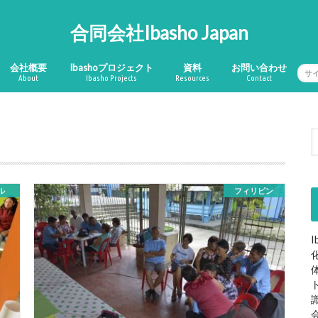
合同会社Ibasho Japan
会社概要
Ibashoプロジェクト
資料
お問い合わせ
About
Ibasho Projects
Resources
Contact
会社概要
沿革
Ibashoの8理念
Ibashoプロジェクト
居場所ハウス
Ibashoフィリピン
Ibashoネパール
資料
出版物
レクチャー
動画
ル
フィリピン