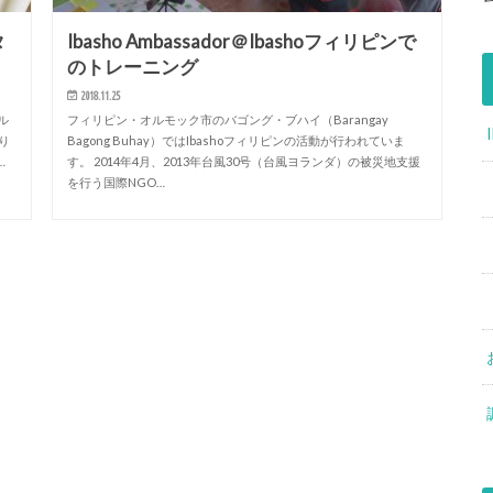
タ
Ibasho Ambassador＠Ibashoフィリピンで
のトレーニング
2018.11.25
ル
フィリピン・オルモック市のバゴング・ブハイ（Barangay
り
Bagong Buhay）ではIbashoフィリピンの活動が行われていま
…
す。 2014年4月、2013年台風30号（台風ヨランダ）の被災地支援
を行う国際NGO…