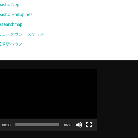
basho Nepal
basho Philippines
esearchmap
ニュータウン・スケッチ
居場所ハウス
00:00
06:18